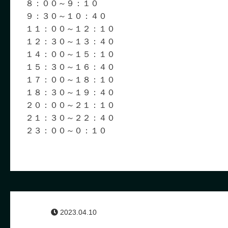
８：００～９：１０
９：３０～１０：４０
１１：００～１２：１０
１２：３０～１３：４０
１４：００～１５：１０
１５：３０～１６：４０
１７：００～１８：１０
１８：３０～１９：４０
２０：００～２１：１０
２１：３０～２２：４０
２３：００～０：１０
2023.04.10