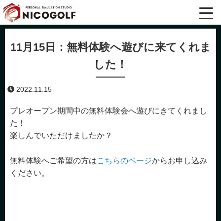
11月15日：無料体験へ遊びに来てくれま
した！
2022.11.15
プレオープン期間中の無料体験会へ遊びにきてくれまし
た！
楽しんでいただけましたか？
無料体験へご希望の方は
こちらのページ
からお申し込み
ください。
ホーム
/
information 東大阪本店
/
11月15日：無料体験へ遊びに来てくれました！